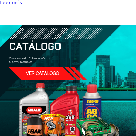
Leer más
C
A
T
Á
L
O
G
O
Conoce nuestro Catálogo y Cotiza
nuestros productos.
VER CATÁLOGO