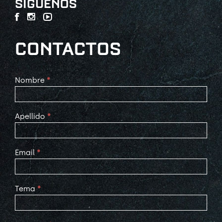
SÍGUENOS
CONTACTOS
Contact
Nombre
*
Us
Apellido
*
Email
*
Tema
*