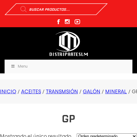
Búsqueda
de
productos
Menu
INICIO
/
ACEITES
/
TRANSMSIÓN
/
GALÓN
/
MINERAL
/ G
GP
Mostrando el único resultado