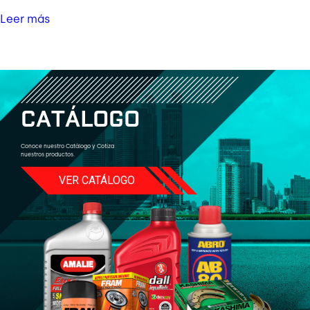
Leer más
C
A
T
Á
L
O
G
O
Conoce nuestro Catálogo y Cotiza
nuestros productos.
VER CATÁLOGO