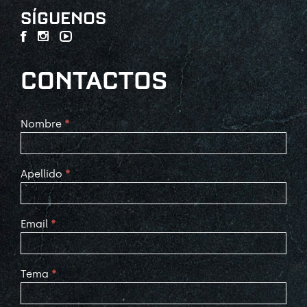
SÍGUENOS
CONTACTOS
Contact
Nombre
*
Us
Apellido
*
Email
*
Tema
*