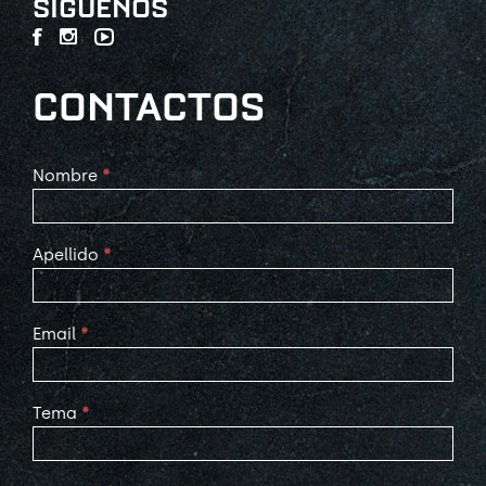
SÍGUENOS
CONTACTOS
Contact
Nombre
*
Us
Apellido
*
Email
*
Tema
*