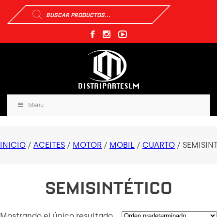
Búsqueda
de
productos
Menu
INICIO
/
ACEITES
/
MOTOR
/
MOBIL
/
CUARTO
/ SEMISIN
SEMISINTÉTICO
Mostrando el único resultado