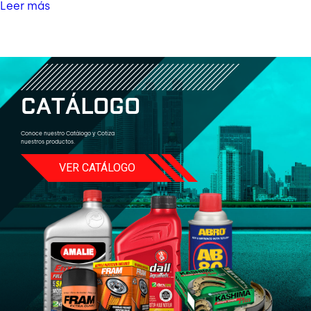
Leer más
C
A
T
Á
L
O
G
O
Conoce nuestro Catálogo y Cotiza
nuestros productos.
VER CATÁLOGO