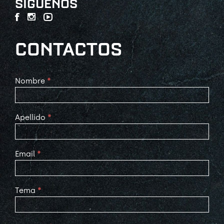
SÍGUENOS
CONTACTOS
Contact
Nombre
*
Us
Apellido
*
Email
*
Tema
*