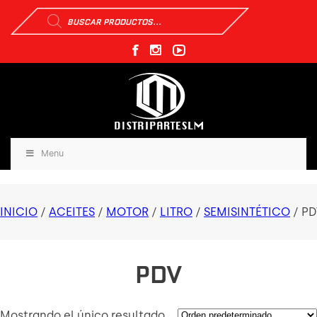
Búsqueda
de
productos
Menu
INICIO
/
ACEITES
/
MOTOR
/
LITRO
/
SEMISINTÉTICO
/ P
PDV
Mostrando el único resultado