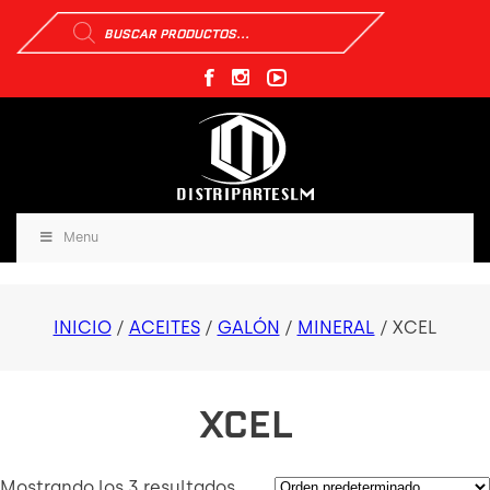
Búsqueda
de
productos
Menu
INICIO
/
ACEITES
/
GALÓN
/
MINERAL
/ XCEL
XCEL
Mostrando los 3 resultados