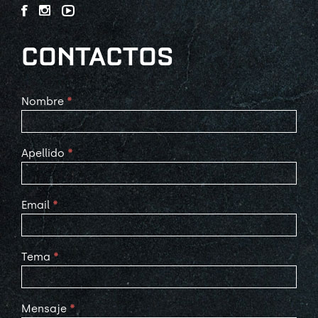
CONTACTOS
Contact
Nombre
*
Us
Apellido
*
Email
*
Tema
*
Mensaje
*