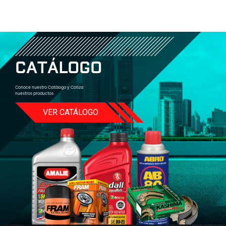
C
A
T
Á
L
O
G
O
Conoce nuestro Catálogo y Cotiza
nuestros productos.
VER CATÁLOGO