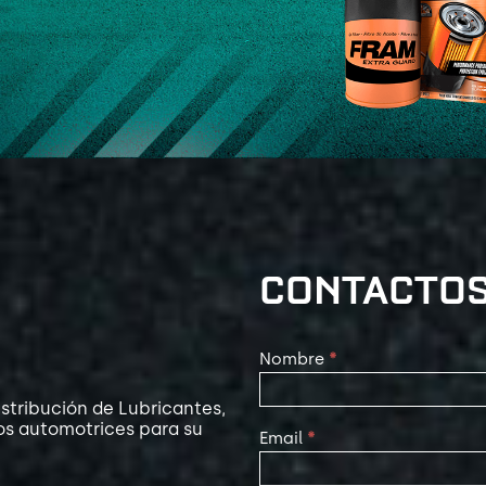
CONTACTO
Contact
Nombre
*
Us
stribución de Lubricantes,
os automotrices para su
Email
*