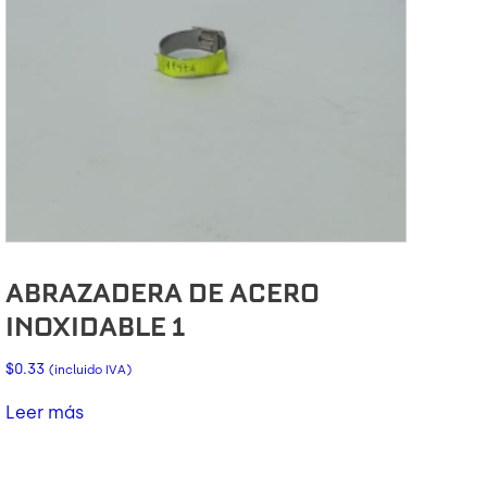
ABRAZADERA DE ACERO
INOXIDABLE 1
$
0.33
(incluido IVA)
Leer más