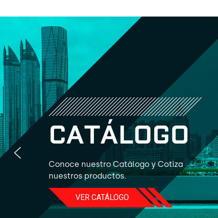
C
A
T
Á
L
O
G
O
Conoce nuestro Catálogo y Cotiza
nuestros productos.
VER CATÁLOGO