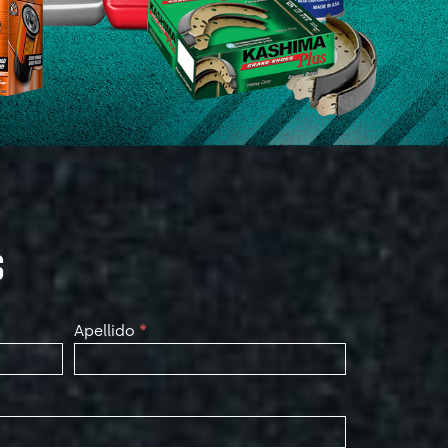
S
Apellido
*